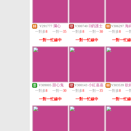
瀾心
D奶護士
海
V291777
V300740
V306297
一對多
8
一對一
35
一對多
8
一對一
30
一對多
8
一
一對一忙線中
一對一忙線中
一對一忙線
甜心鬼
小紅嘉嘉
欲
V309005
V300143
V303539
一對多
8
一對一
30
一對多
8
一對一
35
一對多
8
一
一對一忙線中
一對一忙線中
一對一忙線