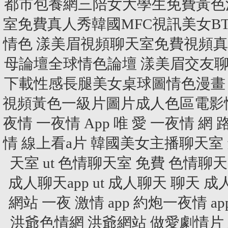
都市包養網三陪女大學生免費黃色
室免費真人秀韓國MFC視訊美女
情色 漾美眉視頻聊天室免費視頻真
母論壇全球情色論壇 漾美眉交友
下載性感長腿美女桌球圖情色漫畫
視頻黃色一級片圖片成人色區電影
夜情
一夜情 App
唯 愛 一夜情
網 
情
線上看a片
韓國美女主播聊天室
天室
ut 色情聊天室
免費 色情聊天
成人聊天app
ut 成人聊天
聊天 成
網站
一夜 激情 app
約炮一夜情
a
洪爺色情網
洪爺網站
做愛劇情片