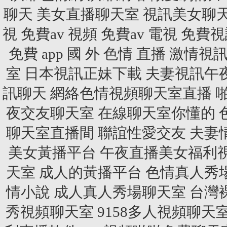
聊天
美女直播聊天室
視訊美女聊
視
免費av 視頻
免費av 電視
免費視
免費 app
國 外 色情 直播
激情視
室
日本視訊正妹下載
夫妻視訊午
訊聊天
網絡色情視頻聊天室直播
夜交友聊天室
在線聊天室你懂的
聊天室直播間
聯誼性愛交友
夫妻
美女黃播平台
午夜直播美女福利
天室
成人的黃播平台
色情真人秀
情小說
成人真人秀場聊天室
台灣
秀視頻聊天室
9158多人視頻聊天