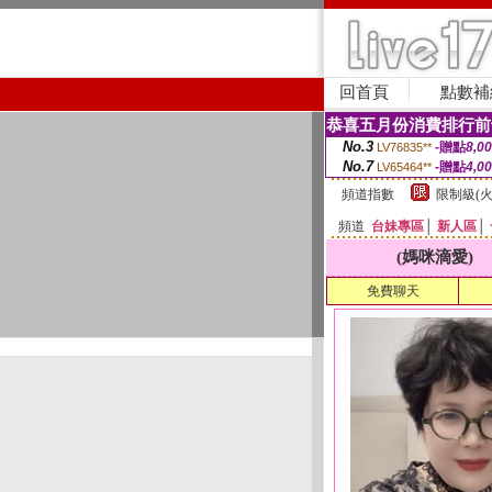
回首頁
點數補
恭喜五月份消費排行前
No.3
-贈點
8,0
LV76835**
No.7
-贈點
4,0
LV65464**
頻道指數
限制級(火
頻道
台妹專區
│
新人區
│
(媽咪滴愛)
免費聊天