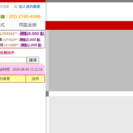
方式
問題反映
-贈點
9,000
點
LV59343**
6
-贈點
5,000
點
LV77023**
10
-贈點
1,000
點
LV71888**
收費排序
 : 2026-08-04 15:22:18
的最愛
說明