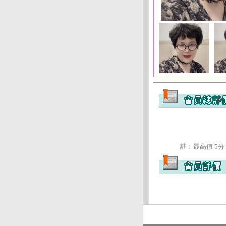
註﹕最高值 5分