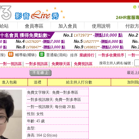
給站
會員專區
加入會員
使用說明
付款
十名會員 獲得免費點數~
No.1
-贈點
10,000
點
No.2
LV72973**
No.4
No.5
No.
00
點
-贈點
7,000
點
-贈點
6,000
點
LV27620**
LV52777**
No.8
No.9
No.
00
點
-贈點
3,000
點
-贈點
2,000
點
LV76847**
LV69831**
辣)
輔導級(曖昧)
普通級(清純)
排序
業績排行
│
一對多收費排序
│
一對一
搜尋主持人網名/編號：
一對一視訊區
│
一對多視訊區
│
免費聊天區
│
免費視訊區
最近上線時間
進入包廂
送禮
給主持人打分數
加到我
免費文字聊天: 免費一對多專區
一對多視訊聊天: 免費一對多專區
一對一視訊聊天: 每分鐘 20 點
性別: 女性
年齡: 45 歲
血型:
身高: 164 公分(cm)